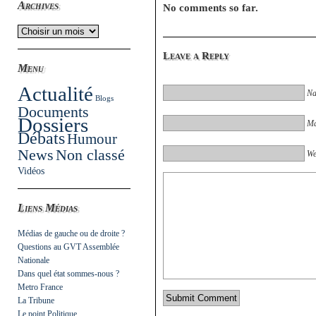
Archives
No comments so far.
Leave a Reply
Menu
Actualité
Na
Blogs
Documents
Dossiers
Ma
Débats
Humour
News
Non classé
We
Vidéos
Liens Médias
Médias de gauche ou de droite ?
Questions au GVT Assemblée
Nationale
Dans quel état sommes-nous ?
Metro France
La Tribune
Le point Politique