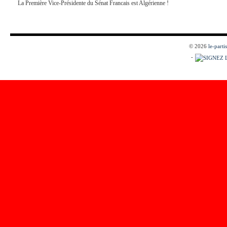
La Première Vice-Présidente du Sénat Francais est Algérienne !
© 2026
le-parti
-