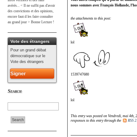
infos vérifiées et des faits
nous sommes avec François Hollande, l’ho
avérés... < Il ne suffit pas d'avoir
des convictions et des opinions,
encore faut-il les faire connaître
the attachments to this post:
au grand jour > Bonne Lecture !
Vote des étrangers
lol
Pour un grand débat
démocratique sur le
Vote des étrangers
Signer
1539747680
Search
lol
This entry was posted on Vendredi, mai 4th, 
responses to this entry through the
RSS 2