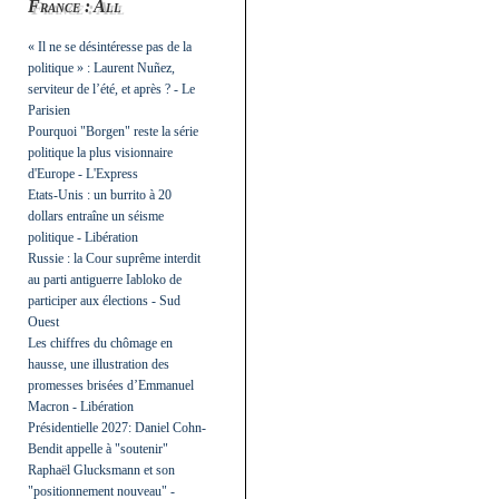
France : All
« Il ne se désintéresse pas de la
politique » : Laurent Nuñez,
serviteur de l’été, et après ? - Le
Parisien
Pourquoi "Borgen" reste la série
politique la plus visionnaire
d'Europe - L'Express
Etats-Unis : un burrito à 20
dollars entraîne un séisme
politique - Libération
Russie : la Cour suprême interdit
au parti antiguerre Iabloko de
participer aux élections - Sud
Ouest
Les chiffres du chômage en
hausse, une illustration des
promesses brisées d’Emmanuel
Macron - Libération
Présidentielle 2027: Daniel Cohn-
Bendit appelle à "soutenir"
Raphaël Glucksmann et son
"positionnement nouveau" -