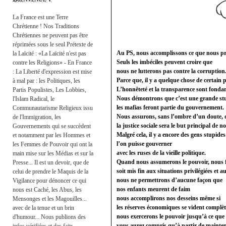
La France est une Terre
Chrétienne ! Nos Traditions
Chrétiennes ne peuvent pas être
réprimées sous le seul Prétexte de
Au PS, nous accomplissons ce que nous p
la Laïcité : «La Laïcité n'est pas
Seuls les imbéciles peuvent croire que
contre les Religions» - En France
nous ne lutterons pas contre la corruption
: La Liberté d'expression est mise
Parce que, il y a quelque chose de certain 
à mal par : les Politiques, les
L’honnêteté et la transparence sont fonda
Partis Populistes, Les Lobbies,
Nous démontrons que c’est une grande stu
l'Islam Radical, le
les mafias feront partie du gouvernement.
Communautarisme Religieux issu
Nous assurons, sans l’ombre d’un doute, 
de l'Immigration, les
la justice sociale sera le but principal de 
Gouvernements qui se succèdent
Malgré cela, il y a encore des gens stupide
et notamment par les Hommes et
l’on puisse gouverner
les Femmes de Pouvoir qui ont la
avec les ruses de la vieille politique.
main mise sur les Médias et sur la
Quand nous assumerons le pouvoir, nous 
Presse... Il est un devoir, que de
soit mis fin aux situations privilégiées et a
celui de prendre le Maquis de la
nous ne permettrons d’aucune façon que
Vigilance pour dénoncer ce qui
nos enfants meurent de faim
nous est Caché, les Abus, les
nous accomplirons nos desseins même si
Mensonges et les Magouilles...
les réserves économiques se vident complè
avec de la tenue et un brin
nous exercerons le pouvoir jusqu’à ce que
d'humour... Nous publions des
vous aurez compris qu’à partir de mainte