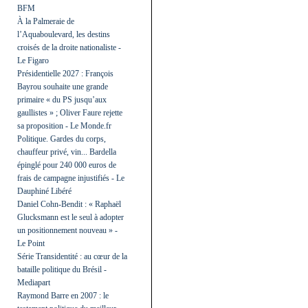
BFM
À la Palmeraie de
l’Aquaboulevard, les destins
croisés de la droite nationaliste -
Le Figaro
Présidentielle 2027 : François
Bayrou souhaite une grande
primaire « du PS jusqu’aux
gaullistes » ; Oliver Faure rejette
sa proposition - Le Monde.fr
Politique. Gardes du corps,
chauffeur privé, vin... Bardella
épinglé pour 240 000 euros de
frais de campagne injustifiés - Le
Dauphiné Libéré
Daniel Cohn-Bendit : « Raphaël
Glucksmann est le seul à adopter
un positionnement nouveau » -
Le Point
Série Transidentité : au cœur de la
bataille politique du Brésil -
Mediapart
Raymond Barre en 2007 : le