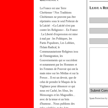
Leave a Re
La France est une Terre
Chrétienne ! Nos Traditions
Chrétiennes ne peuvent pas être
réprimées sous le seul Prétexte de
la Laïcité : «La Laïcité n'est pas
contre les Religions» - En France
: La Liberté d'expression est mise
à mal par : les Politiques, les
Partis Populistes, Les Lobbies,
l'Islam Radical, le
Communautarisme Religieux issu
de l'Immigration, les
Gouvernements qui se succèdent
et notamment par les Hommes et
les Femmes de Pouvoir qui ont la
main mise sur les Médias et sur la
Presse... Il est un devoir, que de
celui de prendre le Maquis de la
Vigilance pour dénoncer ce qui
nous est Caché, les Abus, les
Mensonges et les Magouilles...
Spam Protection by
avec de la tenue et un brin
d'humour... Nous publions des