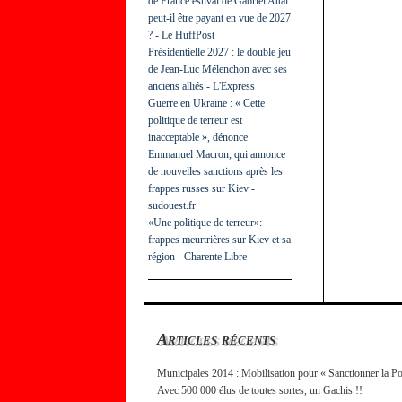
de France estival de Gabriel Attal
peut-il être payant en vue de 2027
? - Le HuffPost
Présidentielle 2027 : le double jeu
de Jean-Luc Mélenchon avec ses
anciens alliés - L'Express
Guerre en Ukraine : « Cette
politique de terreur est
inacceptable », dénonce
Emmanuel Macron, qui annonce
de nouvelles sanctions après les
frappes russes sur Kiev -
sudouest.fr
«Une politique de terreur»:
frappes meurtrières sur Kiev et sa
région - Charente Libre
Articles récents
Municipales 2014 : Mobilisation pour « Sanctionner la Po
Avec 500 000 élus de toutes sortes, un Gachis !!