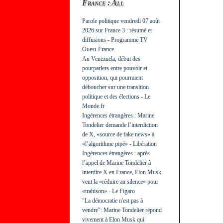
France : All
Parole politique vendredi 07 août
2026 sur France 3 : résumé et
diffusions - Programme TV
Ouest-France
Au Venezuela, début des
pourparlers entre pouvoir et
opposition, qui pourraient
déboucher sur une transition
politique et des élections - Le
Monde.fr
Ingérences étrangères : Marine
Tondelier demande l’interdiction
de X, «source de fake news» à
«l’algorithme pipé» - Libération
Ingérences étrangères : après
l’appel de Marine Tondelier à
interdire X en France, Elon Musk
veut la «réduire au silence» pour
«trahison» - Le Figaro
"La démocratie n'est pas à
vendre": Marine Tondelier répond
vivement à Elon Musk qui