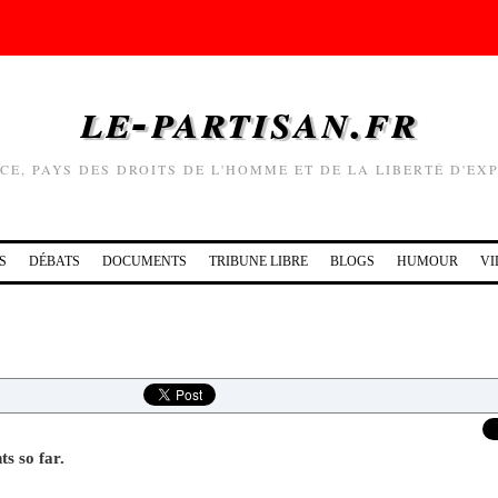
le-partisan.fr
CE, PAYS DES DROITS DE L'HOMME ET DE LA LIBERTÉ D'EX
S
DÉBATS
DOCUMENTS
TRIBUNE LIBRE
BLOGS
HUMOUR
VI
s so far.