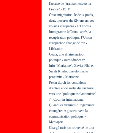
l'accuse de "trahison envers la
France" - BFM
Crise migratoire : le deux poids,
deux mesures du RN envers ses
voisins européens - L'Express
Immigration à Ceuta : après la
récupération politique, l’Union
européenne change de ton -
Libération
Ceuta, une affaire surtout
politique - ouest-france.fr
Info "Marianne". Xavier Niel et
Sarah Knafo, une étonnante
proximité - Marianne
Pékin durcit les conditions
d’entrée et de sortie du territoire :
vers une “politique isolationniste”
? - Courrier international
Quand les victimes d’ingérences
étrangères « glissent vers la
communication politique » -
Mediapart
Chargé mais controversé, le tour